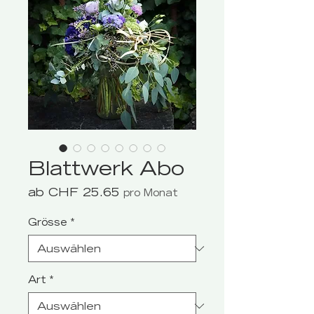
Blattwerk Abo
Sale-
ab
CHF 25.65
pro Monat
Preis
Grösse
*
Art
*