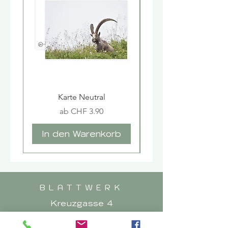
Karte Neutral
Sale-Preis
ab
CHF 3.90
In den Warenkorb
In den Warenk
BLATTWERK
Kreuzgasse 4
3294 Büren an der Aare
Tel.:
032 351 08 74